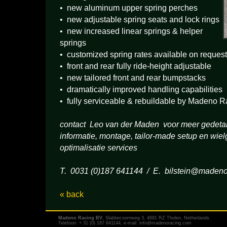
• new aluminum upper spring perches
• new adjustable spring seats and lock rings
• new increased linear springs & helper
springs
• customized spring rates available on request
• front and rear fully ride-height adjustable
• new tailored front and rear bumpstacks
• dramatically improved handling capabilities
• fully serviceable & rebuildable by Madeno R
contact Leo van der Maden voor meer gedetai
informatie, montage, tailor-made setup en wie
optimalisatie services
T. 0031 (0)187 641144 / E.
bilstein@madeno
« back
Madeno Racing BV
, Slabbecoornweg 3, 4691 RZ Tholen, Netherlands.
Telefoon: + 31 (0) 187 641144, e-mail:
info@madenoracing.com