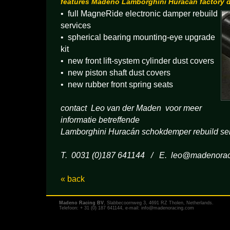
features Madeno Lamborghini Huracán factory 
• full MagneRide electronic damper rebuild
services
• spherical bearing mounting-eye upgrade
kit
• new front lift-system cylinder dust covers
• new piston shaft dust covers
• new rubber front spring seats
contact Leo van der Maden voor meer
informatie betreffende
Lamborghini Huracán schokdemper rebuild se
T. 0031 (0)187 641144 / E.
leo@madenorac
« back
Madeno Racing BV
, Slabbecoornweg 3, 4691 RZ Tholen, Netherlands.
Telefoon: + 31 (0) 187 641144, e-mail:
info@madenoracing.com