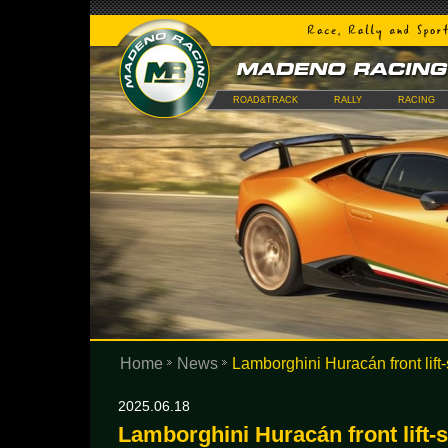
ROAD&TRACK
RALLY
RACING
Home
News
Lamborghini Huracán front lift
2025.06.18
Lamborghini Huracán front lift-