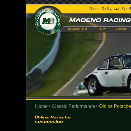
ROAD&TRACK
RALLY
RACING
Home
Classic Performance
Öhlins Porsch