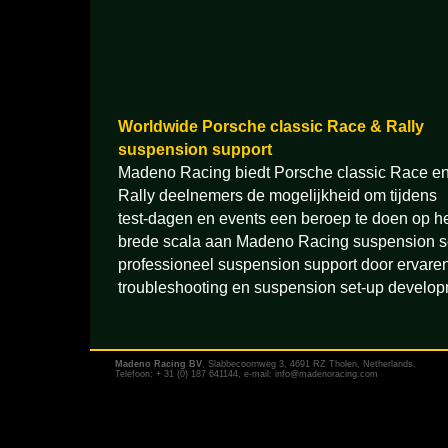
Worldwide Porsche classic Race & Rally
suspension support
Madeno Racing biedt Porsche classic Race e
Rally deelnemers de mogelijkheid om tijdens
test-dagen en events een beroep te doen op h
brede scala aan Madeno Racing suspension se
professioneel suspension support door ervare
troubleshooting en suspension set-up develop
Madeno Racing BV
, Slabbecoornweg 3, 4691 RZ Tholen, Netherlands.
Telefoon: + 31 (0) 187 641144, e-mail:
info@madenoracing.com