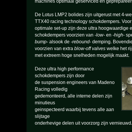
machines optimaal geserviced en geprepareer
De Lotus LMP2 bolides zijn uitgerust met 4-we
TTX40 racing technology schokdempers. Voor 
optimale set-up zijn deze ultra hoogwaardige 
schokdempers voorzien van -
low
- en -
high
- sp
bump
- alsook de -
rebound
- demping. Bovendi
voorzien van extra
blow-off valves
welke het ri
met extreem hoge snelheden mogelijk maakt.
Deze ultra high performance
schokdempers zijn door
de suspension engineers van Madeno
Racing volledig
gedemonteerd, alle interne delen zijn
minutieus
geinspecteerd waarbij tevens alle aan
slijtage
onderhevige delen uit voorzorg zijn vernieuwd