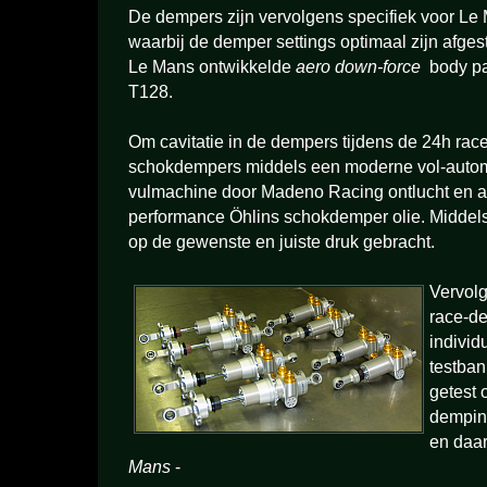
De dempers zijn vervolgens specifiek voor Le 
waarbij de demper settings optimaal zijn afges
Le Mans ontwikkelde
aero down-force
body pa
T128.
Om cavitatie in de dempers tijdens de 24h rac
schokdempers middels een moderne vol-auto
vulmachine door Madeno Racing ontlucht en a
performance Öhlins schokdemper olie. Middels 
op de gewenste en juiste druk gebracht.
Vervolg
race-d
indivi
testban
getest 
demping
en daa
Mans
-