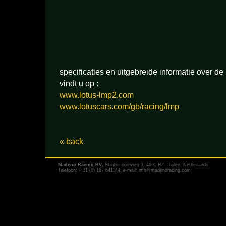
specificaties en uitgebreide informatie over 
vindt u op :
www.lotus-lmp2.com
www.lotuscars.com/gb/racing/lmp
« back
Madeno Racing BV
, Slabbecoornweg 3, 4691 RZ Tholen, Netherlands.
Telefoon: + 31 (0) 187 641144, e-mail:
info@madenoracing.com