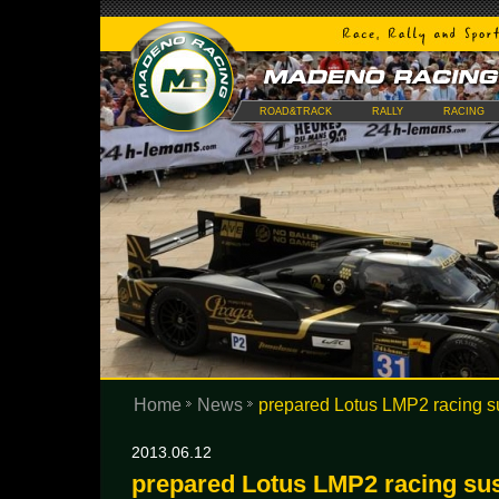
ROAD&TRACK
RALLY
RACING
Home
News
prepared Lotus LMP2 racing s
2013.06.12
prepared Lotus LMP2 racing sus