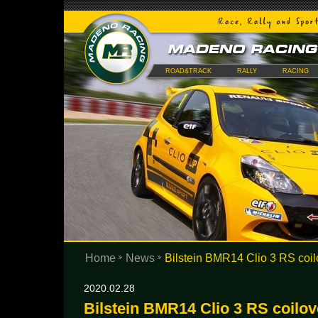
ROAD&TRACK
RALLY
RACING
Home
News
Bilstein BMR14 Clio 3 RS coil
2020.02.28
Bilstein BMR14 Clio 3 RS coilov