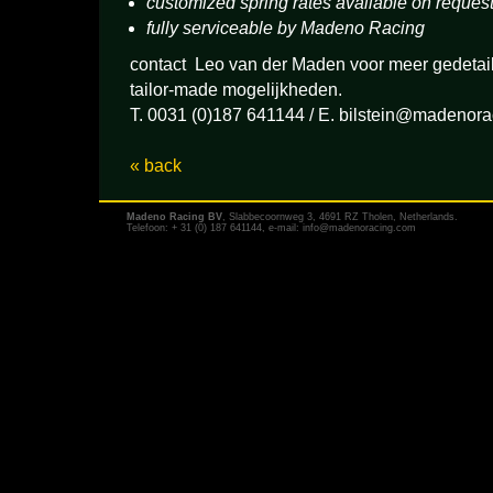
customized spring rates available on reques
fully serviceable by Madeno Racing
contact Leo van der Maden voor meer gedetai
tailor-made mogelijkheden.
T. 0031 (0)187 641144 / E.
bilstein@madenora
« back
Madeno Racing BV
, Slabbecoornweg 3, 4691 RZ Tholen, Netherlands.
Telefoon: + 31 (0) 187 641144, e-mail:
info@madenoracing.com