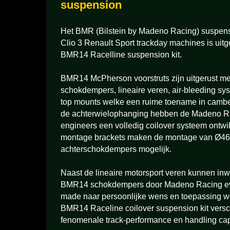
suspension
Het BMR (Bilstein by Madeno Racing) suspen
Clio 3 Renault Sport trackday machines is uitge
BMR14 Racelline suspension kit.
BMR14 McPherson voorstruts zijn uitgerust m
schokdempers, lineaire veren, air-bleeding sys
top mounts welke een ruime toename in cambe
de achterwielophanging hebben de Madeno R
engineers een volledig coilover systeem ontw
montage brackets maken de montage van Ø4
achterschokdempers mogelijk.
Naast de lineaire motorsport veren kunnen inw
BMR14 schokdempers door Madeno Racing even
made naar persoonlijke wens en toepassing 
BMR14 Raceline coilover suspension kit versc
fenomenale track-performance en handling cap