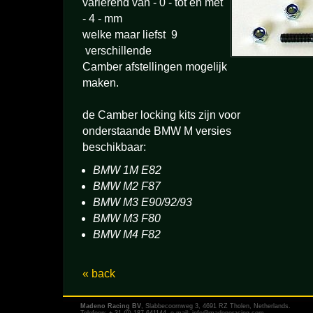
variërend van - 0 - tot en met
- 4 - mm
welke maar liefst 9
verschillende
Camber afstellingen mogelijk
maken.
de Camber locking kits zijn voor
onderstaande BMW M versies
beschikbaar:
BMW 1M E82
BMW M2 F87
BMW M3 E90/92/93
BMW M3 F80
BMW M4 F82
« back
Madeno Racing BV
, Slabbecoornweg 3, 4691 RZ Tholen, Netherlands.