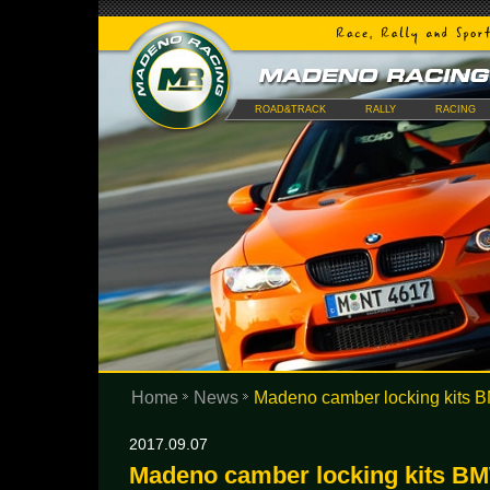
ROAD&TRACK
RALLY
RACING
Home
News
Madeno camber locking kits 
2017.09.07
Madeno camber locking kits BM